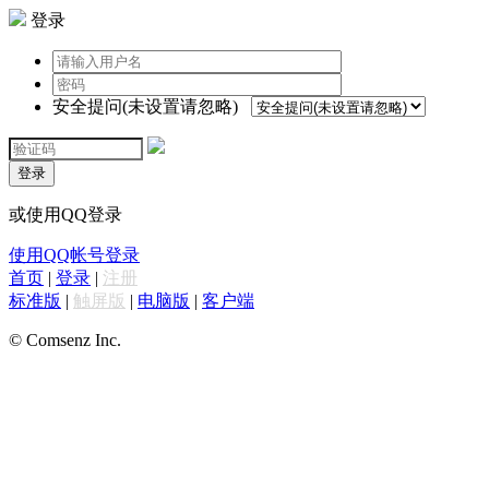
登录
安全提问(未设置请忽略)
登录
或使用QQ登录
使用QQ帐号登录
首页
|
登录
|
注册
标准版
|
触屏版
|
电脑版
|
客户端
© Comsenz Inc.