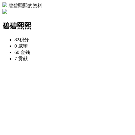
碧碧熙熙的资料
碧碧熙熙
82
积分
0
威望
60
金钱
7
贡献